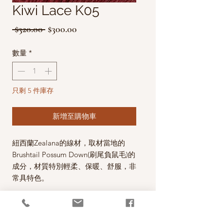
Kiwi Lace K05
一
促
 $320.00 
$300.00
般
銷
數量
*
價
價
格
格
只剩 5 件庫存
新增至購物車
紐西蘭Zealana的線材，取材當地的
Brushtail Possum Down(刷尾負鼠毛)的
成分，材質特別輕柔、保暖、舒服，非
常具特色。
這款Kiwi Lace線材使用紐西蘭
Merino，Organic Cotton和 Possum三