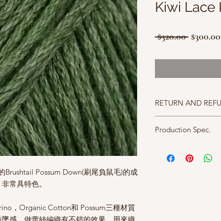
Kiwi Lace
一
 $320.00 
$300.00
般
價
格
RETURN AND REF
照片中毛線的顏色盡量
Production Spec.
仔細斟酌，因數量有限
成分 40% Fine merino, 3
possum fiber
碼重 40g approx. 199m
ushtail Possum Down(刷尾負鼠毛)的成
針號 2.75mm
，非常具特色。
no，Organic Cotton和 Possum三種材質
垂墜感，做蕾絲編織有不錯的效果，用來織