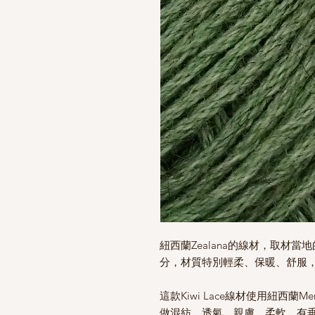
紐西蘭Zealana的線材，取材當地的Br
分，材質特別輕柔、保暖、舒服
這款Kiwi Lace線材使用紐西蘭Meri
做混紡，透氣，親膚，柔軟，有