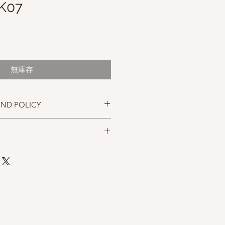
 K07
促
銷
價
無庫存
格
UND POLICY
忠實呈現，但仍以實物為準，購買前請
，售出後無法退換，敬請見諒。
0% Organic Cotton 30% Brushtail