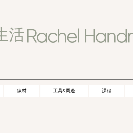
Rachel Han
生活
線材
工具&周邊
課程