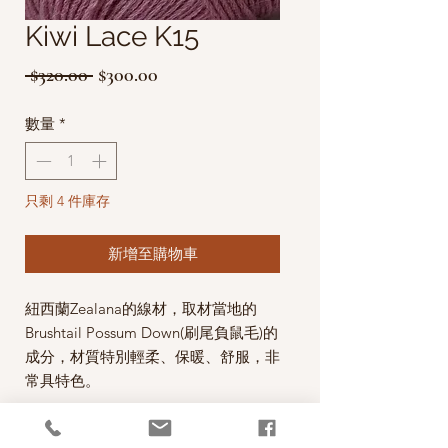
Kiwi Lace K15
一
促
 $320.00 
$300.00
般
銷
數量
*
價
價
格
格
只剩 4 件庫存
新增至購物車
紐西蘭Zealana的線材，取材當地的
Brushtail Possum Down(刷尾負鼠毛)的
成分，材質特別輕柔、保暖、舒服，非
常具特色。
這款Kiwi Lace線材使用紐西蘭