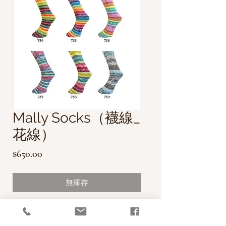
Mally Socks（襪線_
花線）
價
$650.00
格
無庫存
由奧地利Ferner Wolle製造生產的襪
線，
75% Wool ＋25% Nylon的比例，