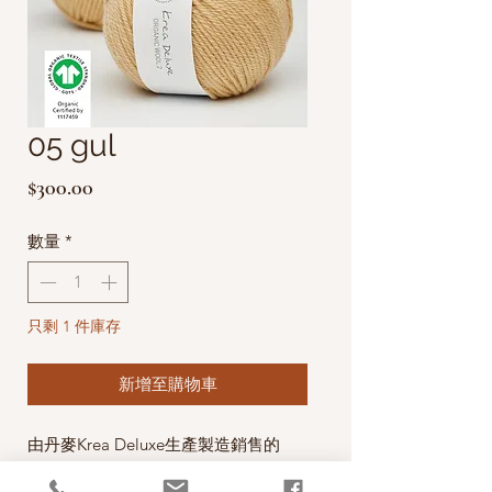
05 gul
價
$300.00
格
數量
*
只剩 1 件庫存
新增至購物車
由丹麥Krea Deluxe生產製造銷售的
100% Organic Wool Yarns (有機毛