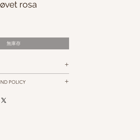
øvet rosa
無庫存
l
UND POLICY
x. 85m
mm~4.5 mm
忠實呈現，但仍以實物為準，購買前請
w=10cm * 10cm (4.0mm)
，售出後無法退換，敬請見諒。