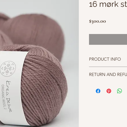
16 mørk st
價
$300.00
格
PRODUCT INFO
成分100% Organic Woo
RETURN AND REF
碼重 50g (1.7oz) appro
針號st using size 4.0
照片中毛線的顏色盡量
織片gauge 20 st.*30 ro
仔細斟酌，因數量有限