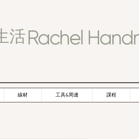
Rachel Han
生活
線材
工具&周邊
課程