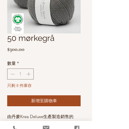
50 mørkegrå
價
$300.00
格
數量
*
只剩 8 件庫存
新增至購物車
由丹麥Krea Deluxe生產製造銷售的
100% Organic Wool Yarns (有機毛