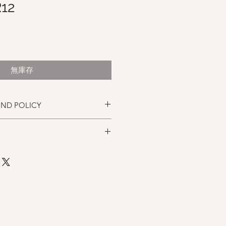
R12
促
銷
價
無庫存
格
UND POLICY
忠實呈現，但仍以實物為準，購買前請
，售出後無法退換，敬請見諒。
0% Brushtail possum fiber