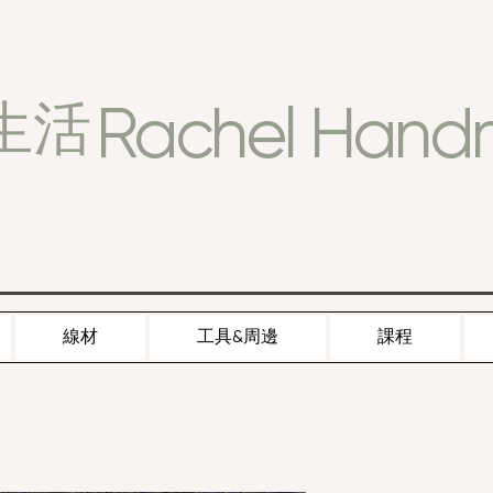
Rachel Han
生活
線材
工具&周邊
課程