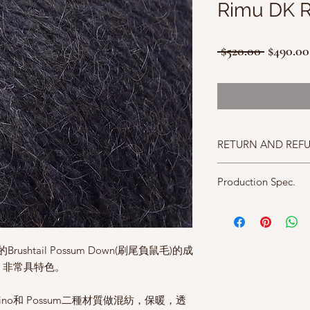
Rimu DK 
一
 $520.00 
$490.00
般
價
格
RETURN AND REF
照片中毛線的顏色盡量
Production Spec.
仔細斟酌，因數量有限
成分 60% Fine merino, 4
碼重 50g approx. 128m
針號 4.0mm
ushtail Possum Down(刷尾負鼠毛)的成
，非常具特色。
rino和 Possum二種材質做混紡，保暖，透