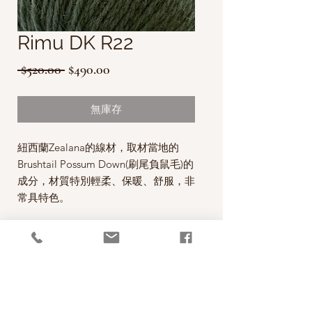
Rimu DK R22
一
促
 $520.00 
$490.00
般
銷
價
價
無庫存
格
格
紐西蘭Zealana的線材，取材當地的
Brushtail Possum Down(刷尾負鼠毛)的
成分，材質特別輕柔、保暖、舒服，非
常具特色。
這款Rimu DK線材使用紐西蘭Merino
和 Possum二種材質做混紡，保暖，透
氣，親膚，做麻花編織或配色編織都會
有不錯的效果。