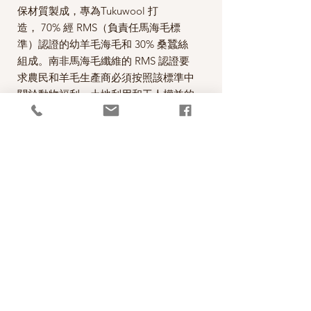
保材質製成，專為Tukuwool 打
造， 70% 經 RMS（負責任馬海毛標
準）認證的幼羊毛海毛和 30% 桑蠶絲
組成。南非馬海毛纖維的 RMS 認證要
求農民和羊毛生產商必須按照該標準中
關於動物福利、土地利用和工人權益的
目標進行運作。桑蠶絲在中國生產，採
用比傳統方法更符合倫理的無殘忍方
法，僅在蠶蛹羽化成蝶並破繭而出後才
收集蠶絲，從而最大限度地減少生產過
程中對蠶造成的傷害。
70% Mohair 30% Silk
25g= 225m
*本公司為芬蘭Tukuwool的台灣經銷代
理商。