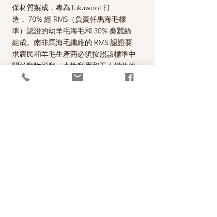
保材質製成，專為Tukuwool 打
造， 70% 經 RMS（負責任馬海毛標
準）認證的幼羊毛海毛和 30% 桑蠶絲
組成。南非馬海毛纖維的 RMS 認證要
求農民和羊毛生產商必須按照該標準中
關於動物福利、土地利用和工人權益的
目標進行運作。桑蠶絲在中國生產，採
用比傳統方法更符合倫理的無殘忍方
法，僅在蠶蛹羽化成蝶並破繭而出後才
收集蠶絲，從而最大限度地減少生產過
程中對蠶造成的傷害。
70% Mohair 30% Silk
25g= 225m
*本公司為芬蘭Tukuwool的台灣經銷代
理商。