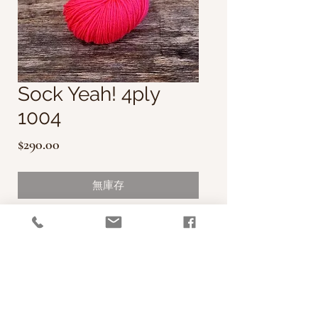
Sock Yeah! 4ply
1004
價
$290.00
格
無庫存
此款襪線為CoopKnits Socks Yeah!
4ply襪線，在英國設計生產，材質柔
軟，顏色素雅，搭配編織襪子，非常耐
看！
每絞售價為新台幣290元