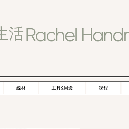
Rachel Han
生活
線材
工具&周邊
課程