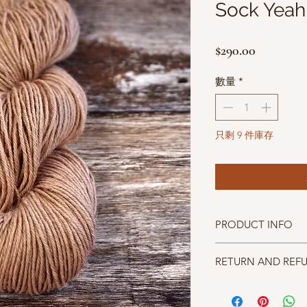
Sock Yeah!
價
$290.00
格
數量
*
只剩 9 件庫存
PRODUCT INFO
CoopKnits Socks Yeah
RETURN AND REF
成分：75% superwash me
碼重：50g and 212 m/2
照片中毛線的顏色盡量
建議針號：2.5mm
仔細斟酌，因數量有限