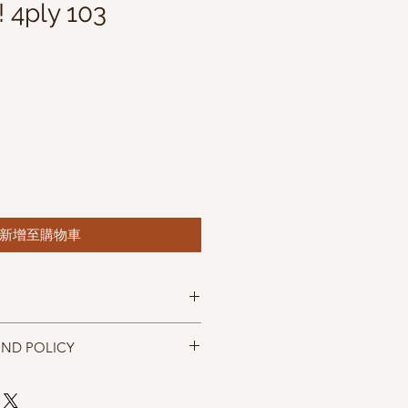
 4ply 103
新增至購物車
! 4ply 襪線
UND POLICY
rino, 25% nylon
31 yds
忠實呈現，但仍以實物為準，購買前請
，售出後無法退換，敬請見諒。