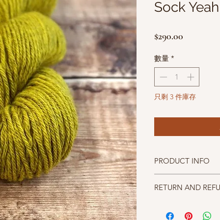
Sock Yeah
價
$290.00
格
數量
*
只剩 3 件庫存
PRODUCT INFO
CoopKnits Socks Yea
RETURN AND REF
成分：75% superwash me
碼重：50g and 112m/12
照片中毛線的顏色盡量
建議針號：3.0~4.5 mm
仔細斟酌，因數量有限