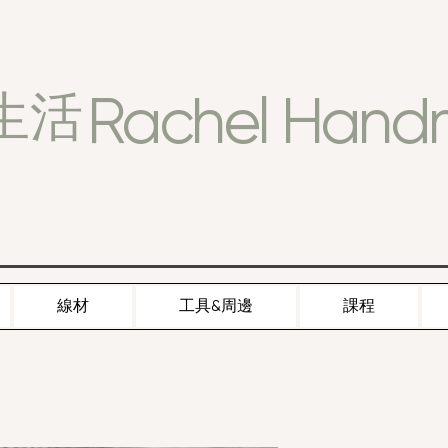
Rachel Han
生活
線材
工具&周邊
課程