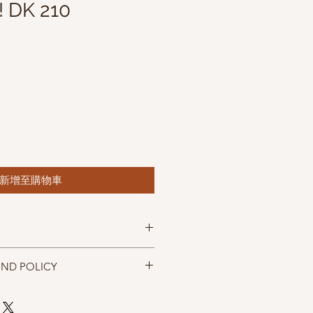
! DK 210
新增至購物車
h! DK 襪線
UND POLICY
rino, 25% nylon
2 yards
忠實呈現，但仍以實物為準，購買前請
，售出後無法退換，敬請見諒。