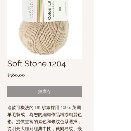
Soft Stone 1204
價
$380.00
格
無庫存
這款可機洗的 DK 紗線採用 100% 英國
羊毛製成，為您的編織作品增添絢麗色
彩。提供豐富的素色和條紋色系選擇，
從明亮大膽到經典中性，費爾島紋、嵌