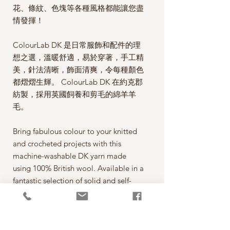
花、條紋、色塊等各種風格都能讓您盡
情發揮！
ColourLab DK 是日常服飾和配件的理
想之選，溫暖舒適，易於穿著，手工精
美，針法清晰，飾面清爽，令每種顏色
都熠熠生輝。 ColourLab DK 在約克郡
紡製，採用英國飼養和剪毛的綿羊羊
毛。
Bring fabulous colour to your knitted
and crocheted projects with this
machine-washable DK yarn made
using 100% British wool. Available in a
fantastic selection of solid and self-
striping shades – from bright and bold
to classic and neutral – there is plenty
to play with for Fair Isle, intarsia,
stripes, colour block and beyond!