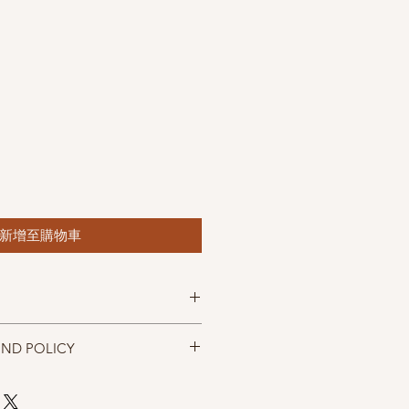
新增至購物車
 Silk
UND POLICY
size 2.75mm
忠實呈現，但仍以實物為準，購買前請
，售出後無法退換，敬請見諒。