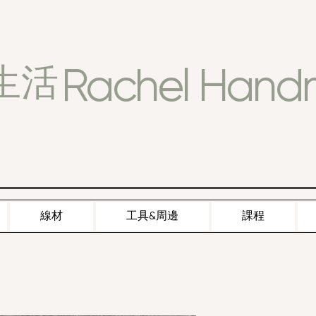
Rachel Han
生活
線材
工具&周邊
課程