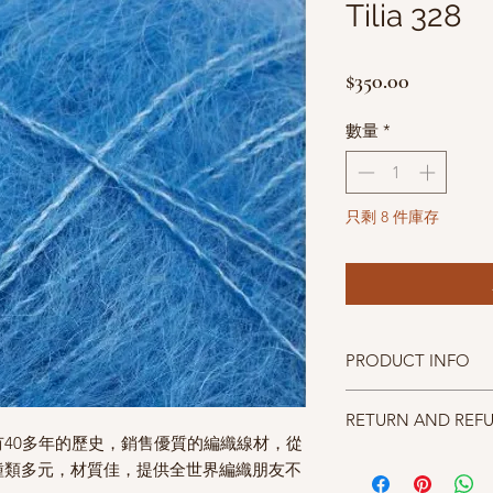
Tilia 328
價
$350.00
格
數量
*
只剩 8 件庫存
PRODUCT INFO
成分70% Kid Mohair 30%
RETURN AND REF
碼重25g approx. 210m
已經有40多年的歷史，銷售優質的編織線材，從
針號suggested needle 
照片中毛線的顏色盡量
種類多元，材質佳，提供全世界編織朋友不
仔細斟酌，因數量有限