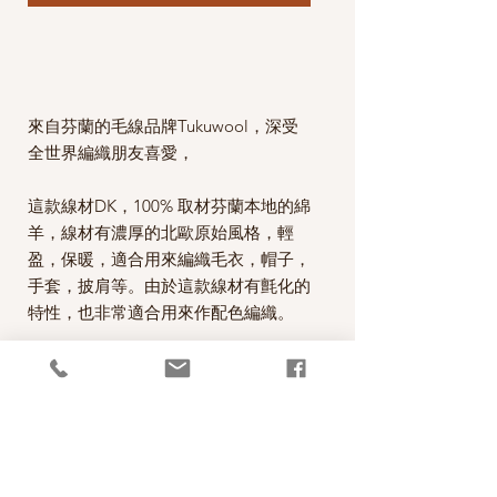
來自芬蘭的毛線品牌Tukuwool，深受
全世界編織朋友喜愛，
這款線材DK，100% 取材芬蘭本地的綿
羊，線材有濃厚的北歐原始風格，輕
盈，保暖，適合用來編織毛衣，帽子，
手套，披肩等。由於這款線材有氈化的
特性，也非常適合用來作配色編織。
這款毛線在編織時剛開始會覺得比較
澀，等織品完成，經過清洗後，織品就
會變得柔軟，舒服，這是典型北歐毛線
材的特性。