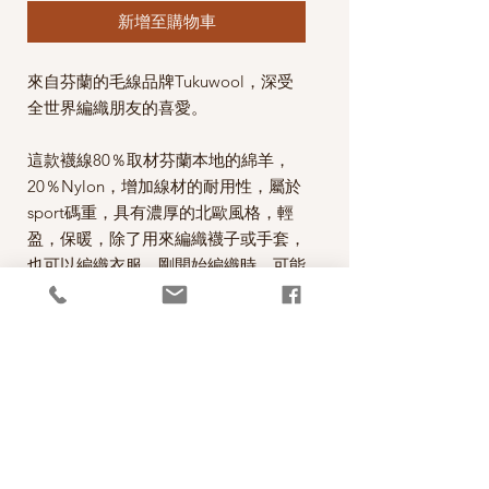
新增至購物車
來自芬蘭的毛線品牌Tukuwool，深受
全世界編織朋友的喜愛。
這款襪線80％取材芬蘭本地的綿羊，
20％Nylon，增加線材的耐用性，屬於
sport碼重，具有濃厚的北歐風格，輕
盈，保暖，除了用來編織襪子或手套，
也可以編織衣服。剛開始編織時，可能
會覺得線材比較乾澀，等織品完成後，
經過清洗，就會變得柔軟舒服。
Tukuwool Sock is a unique Finnish
sock yarn spun and dyed in Finland
with Finnish Wool and now with
Biodegradeable Polyamide.
80% Finnish Wool / 20%