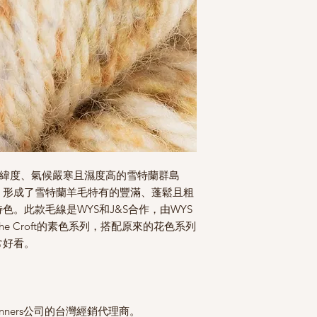
生長於高緯度、氣候嚴寒且濕度高的雪特蘭群島
，形成了雪特蘭羊毛特有的豐滿、蓬鬆且粗
。此款毛線是WYS和J&S合作，由WYS
e Croft的素色系列，搭配原來的花色系列
常好看。
 Spinners公司的台灣經銷代理商。