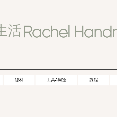
Rachel Han
生活
線材
工具&周邊
課程