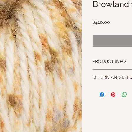
Browland 
價
$420.00
格
PRODUCT INFO
成分100% Shetland Wo
RETURN AND REF
碼重100g(3.4oz) approx
織片gauge 18sts and 24 
照片中毛線的顏色盡量
針號suggested needle 
仔細斟酌，因數量有限