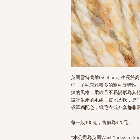
英國雪特蘭羊(Shetland) 
中，羊毛夾雜較多的粗毛等特性
獷的風格，柔軟且不易變形為其特色
設計生產的毛線，質地柔軟，是Th
或單獨配色，
織毛衣或外套都非
每一絞100克，售價為420元。
*本公司為英國West Yorkshire