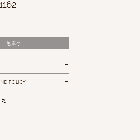
1162
無庫存
ol
UND POLICY
. 166m(182 yds)
rows=10 cm (4 inches)
忠實呈現，但仍以實物為準，購買前請
size 5mm
，售出後無法退換，敬請見諒。