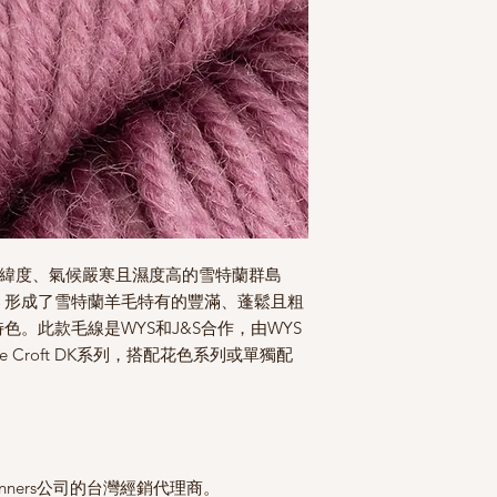
生長於高緯度、氣候嚴寒且濕度高的雪特蘭群島
，形成了雪特蘭羊毛特有的豐滿、蓬鬆且粗
。此款毛線是WYS和J&S合作，由WYS
 Croft DK系列，搭配花色系列或單獨配
 Spinners公司的台灣經銷代理商。