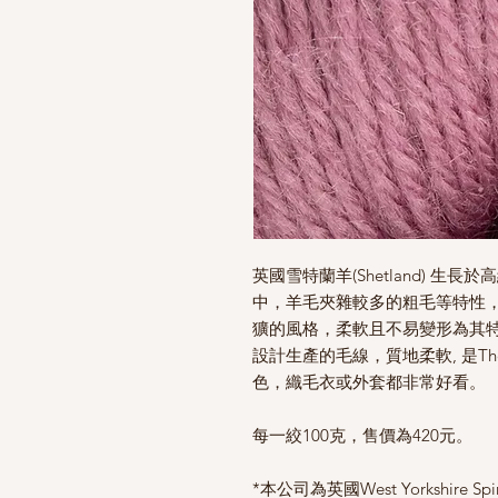
英國雪特蘭羊(Shetland) 
中，羊毛夾雜較多的粗毛等特性
獷的風格，柔軟且不易變形為其特色
設計生產的毛線，質地柔軟, 是The
色，
織毛衣或外套都非常好看。
每一絞100克，售價為420元。
*本公司為英國West Yorkshire