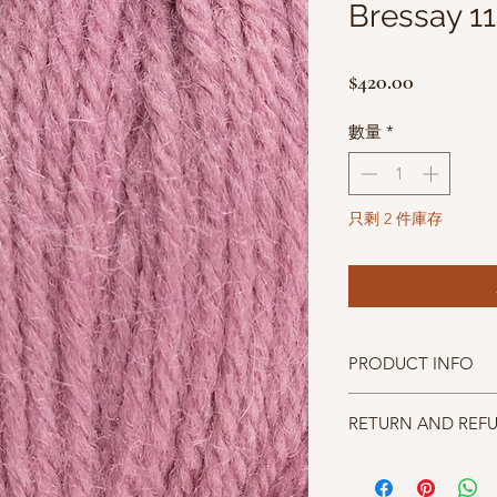
Bressay 1
價
$420.00
格
數量
*
只剩 2 件庫存
PRODUCT INFO
成分100% Shetland Wo
RETURN AND REF
碼重100g(3.4oz) approx.
織片gauge 22sts and 28 
照片中毛線的顏色盡量
針號suggested needle 
仔細斟酌，因數量有限