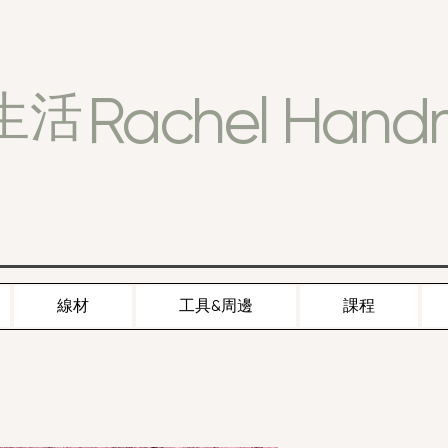
Rachel Han
生活
線材
工具&周邊
課程