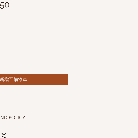
150
新增至購物車
ol
UND POLICY
 225m (246 yds)
rows=10 cm (4 inches)
忠實呈現，但仍以實物為準，購買前請
size 4mm
，售出後無法退換，敬請見諒。