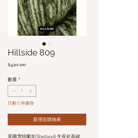
Hillside 809
價
$420.00
格
數量
*
只剩 5 件庫存
新增至購物車
英國雪特蘭羊(Shetland) 生長於高緯