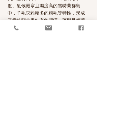
度、氣候嚴寒且濕度高的雪特蘭群島
中，羊毛夾雜較多的粗毛等特性，形成
了雪特蘭羊毛特有的豐滿、蓬鬆且粗獷
的風格，柔軟且不易變形為其特色。此
款毛線是WYS和J&S合作，由WYS設計
生產的毛線，質地柔軟, 是The Croft
DK系列，搭配花色系列或單獨配色，
織毛衣或外套都非常好看。
每一絞100克，售價為420元。
*本公司為英國West Yorkshire Spinners
公司的台灣經銷代理商。
PRODUCT INFO
成分100% Shetland Wool
RETURN AND REFUND POLICY
碼重100g(3.4oz) approx. 225m (246 yds)
織片gauge 22sts and 28 rows=10 cm (4