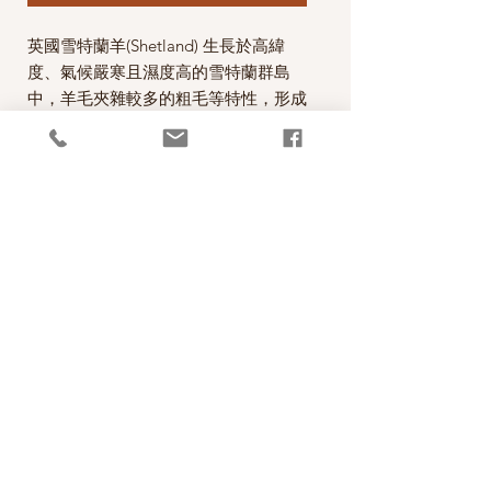
英國雪特蘭羊(Shetland) 生長於高緯
度、氣候嚴寒且濕度高的雪特蘭群島
中，羊毛夾雜較多的粗毛等特性，形成
了雪特蘭羊毛特有的豐滿、蓬鬆且粗獷
的風格，柔軟且不易變形為其特色。此
款毛線是WYS和J&S合作，由WYS設計
生產的毛線，質地柔軟, 是The Croft
DK系列，搭配花色系列或單獨配色，
織毛衣或外套都非常好看。
每一絞100克，售價為420元。
*本公司為英國West Yorkshire Spinners
公司的台灣經銷代理商。
PRODUCT INFO