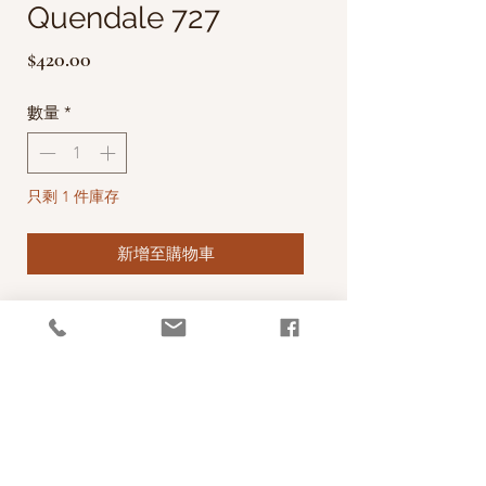
Quendale 727
價
$420.00
格
數量
*
只剩 1 件庫存
新增至購物車
英國雪特蘭羊(Shetland) 生長於高緯
度、氣候嚴寒且濕度高的雪特蘭群島
中，羊毛夾雜較多的粗毛等特性，形成
了雪特蘭羊毛特有的豐滿、蓬鬆且粗獷
的風格，柔軟且不易變形為其特色。此
款毛線是WYS和J&S合作，由WYS設計
生產的毛線，質地柔軟，是The Croft