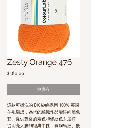
Zesty Orange 476
價
$380.00
格
無庫存
這款可機洗的 DK 紗線採用 100% 英國
羊毛製成，為您的編織作品增添絢麗色
彩。提供豐富的素色和條紋色系選擇，
從明亮大膽到經典中性，費爾島紋、嵌