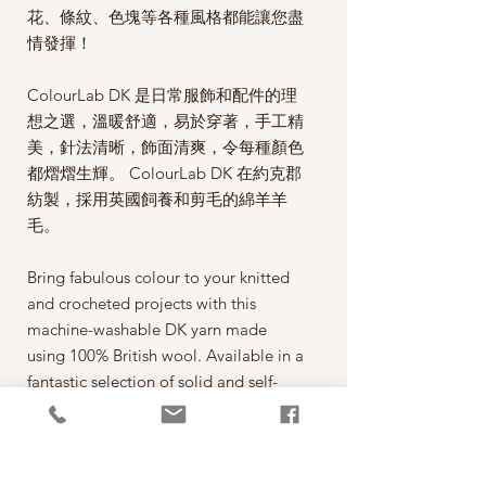
花、條紋、色塊等各種風格都能讓您盡
情發揮！
ColourLab DK 是日常服飾和配件的理
想之選，溫暖舒適，易於穿著，手工精
美，針法清晰，飾面清爽，令每種顏色
都熠熠生輝。 ColourLab DK 在約克郡
紡製，採用英國飼養和剪毛的綿羊羊
毛。
Bring fabulous colour to your knitted
and crocheted projects with this
machine-washable DK yarn made
using 100% British wool. Available in a
fantastic selection of solid and self-
striping shades – from bright and bold
to classic and neutral – there is plenty
to play with for Fair Isle, intarsia,
stripes, colour block and beyond!