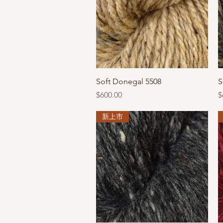
快速瀏覽
Soft Donegal 5508
S
價格
$600.00
$
新上市