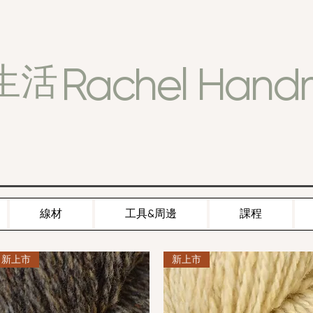
Rachel Han
生活
線材
工具&周邊
課程
新上市
新上市