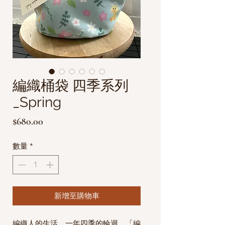
編織桶袋 四季系列
_Spring
價
$680.00
格
數量
*
新增至購物車
編織人的生活，一年四季的輪迴，「編