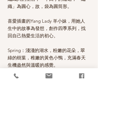
織」為圓心，故，袋為圓筒形。
喜愛插畫的Yang Lady 羊小妹，用她人
生中的故事為發想，創作四季系列，找
回自己熱愛生活的初心。
Spring：淺淺的湖水，粉嫩的花朵，翠
綠的樹葉，稚嫩的黃色小鴨，充滿春天
生機盎然與溫暖的感覺。
Story behind the scene: 羊小妹在國小
時期創作的英文繪本故事，曾經參賽獲
獎，故事的主角，就是小鴨。
用途：攜帶編織用品
尺寸：底部圓形直徑20cm x 桶高
20cm，附有磁扣2顆
材質：100%純棉原胚米色帆布滿版印